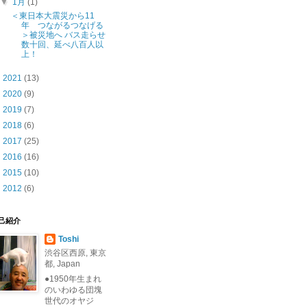
▼
1月
(1)
＜東日本大震災から11
年 つながるつなげる
＞被災地へ バス走らせ
数十回、延べ八百人以
上！
►
2021
(13)
►
2020
(9)
►
2019
(7)
►
2018
(6)
►
2017
(25)
►
2016
(16)
►
2015
(10)
►
2012
(6)
己紹介
Toshi
渋谷区西原, 東京
都, Japan
●1950年生まれ
のいわゆる団塊
世代のオヤジ