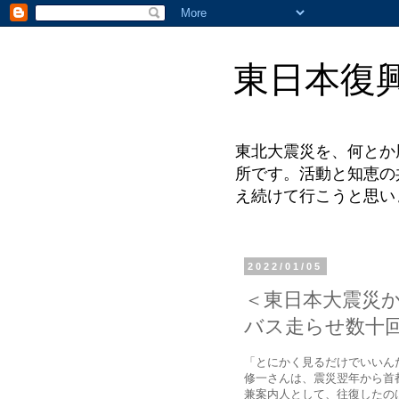
東日本復
東北大震災を、何とか
所です。活動と知恵の
え続けて行こうと思い
2022/01/05
＜東日本大震災か
バス走らせ数十
「とにかく見るだけでいいん
修一さんは、震災翌年から首
兼案内人として、往復したの