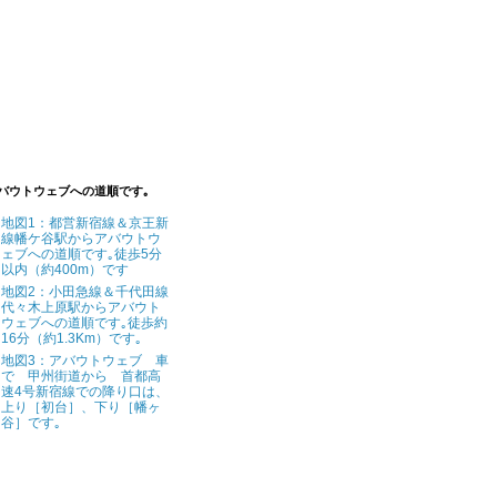
バウトウェブへの道順です｡
地図1：都営新宿線＆京王新
線幡ケ谷駅からアバウトウ
ェブへの道順です｡徒歩5分
以内（約400m）です
地図2：小田急線＆千代田線
代々木上原駅からアバウト
ウェブへの道順です｡徒歩約
16分（約1.3Km）です｡
地図3：アバウトウェブ 車
で 甲州街道から 首都高
速4号新宿線での降り口は、
上り［初台］、下り［幡ヶ
谷］です｡