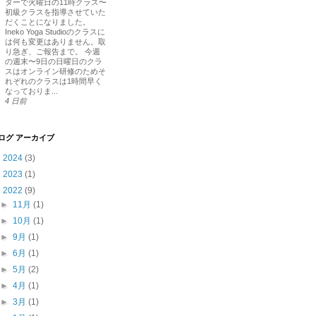
ターで火曜日の11時クラス〜
初級クラスを指導させていた
だくことになりました。
Ineko Yoga Studioのクラスに
は何も変更はありません。取
り急ぎ、ご報告まで。 今週
の週末〜9日の日曜日のクラ
スはオンライン研修のためそ
れぞれのクラスは1時間早く
なっておりま...
4 日前
ログ アーカイブ
►
2024
(3)
►
2023
(1)
▼
2022
(9)
►
11月
(1)
►
10月
(1)
►
9月
(1)
►
6月
(1)
►
5月
(2)
►
4月
(1)
►
3月
(1)