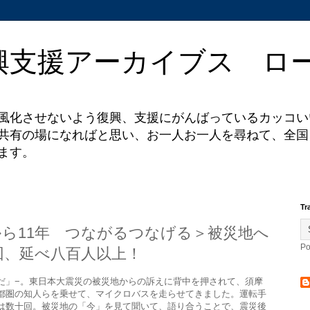
興支援アーカイブス ロー
風化させないよう復興、支援にがんばっているカッコい
共有の場になればと思い、お一人お一人を尋ねて、全国
ます。
Tr
ら11年 つながるつなげる＞被災地へ
Po
回、延べ八百人以上！
だ」−。東日本大震災の被災地からの訴えに背中を押されて、須摩
都圏の知人らを乗せて、マイクロバスを走らせてきました。運転手
は数十回。被災地の「今」を見て聞いて、語り合うことで、震災後