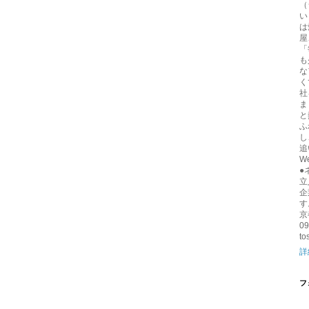
（
い
は
屋
「
も
な
く
社
ま
と
ふ
し
追
W
●
立
企
す
京
09
to
詳
フ