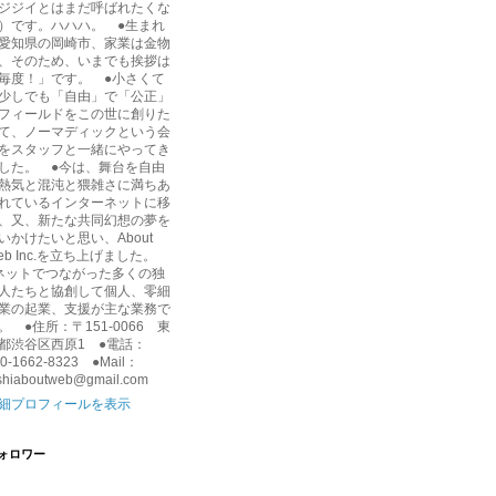
ジジイとはまだ呼ばれたくな
）です。ハハハ。 ●生まれ
愛知県の岡崎市、家業は金物
、そのため、いまでも挨拶は
毎度！」です。 ●小さくて
少しでも「自由」で「公正」
フィールドをこの世に創りた
て、ノーマディックという会
をスタッフと一緒にやってき
した。 ●今は、舞台を自由
熱気と混沌と猥雑さに満ちあ
れているインターネットに移
、又、新たな共同幻想の夢を
いかけたいと思い、About
eb Inc.を立ち上げました。
ネットでつながった多くの独
人たちと協創して個人、零細
業の起業、支援が主な業務で
。 ●住所：〒151-0066 東
都渋谷区西原1 ●電話：
0-1662-8323 ●Mail：
shiaboutweb@gmail.com
細プロフィールを表示
ォロワー